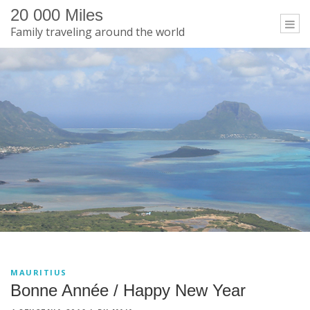
20 000 Miles
Togg
Family traveling around the world
navi
Tag:
przeprowadzka
MAURITIUS
Bonne Année / Happy New Year