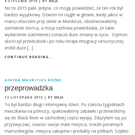
4 STYCZNIA 2016
|
BY MAJA
No to 2015 pękł. Jedyne, co mogę powiedzieć, że ten rok był
bardzo wyjątkowy. Dzwoni mi ciągle w głowie, kiedy jakoś w
marcu stłoczeni przy oknie w Mordorze, obserwowaliśmy
zaćmienie słońca, a moja szefowa powiedziała, że takie
wydarzenie (zaćmienie) oznacza duże zmiany w życiu. Szymon
skończył przedszkole i po roku terapii integracji sensorycznej
zrobił duże […]
CONTINUE READING…
AFRYKA
·
MAURITIUS
·
RÓŻNE
przeprowadzka
12 LISTOPADA 2015
|
BY MAJA
To był bardzo długi i intensywny dzień. Po sześciu tygodniach
mieszkania na północy, spakowaliśmy zabawki i przenieśliśmy
się do Black River w zachodniej części wyspy. Zdążyłam się już
przyzwyczaić, oswoić swoje małe miejsca, ścieżki porannych
marszobiegów, miejsca zakupów i produkty na półkach. Szybko